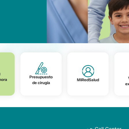
Presupuesto
hora
MiRedSalud
de cirugía
e