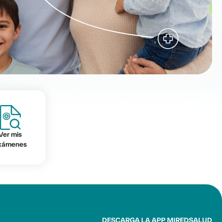
Ver mis
xámenes
DESCARGA LA APP MIREDSALUD