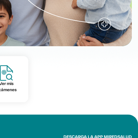
Ver mis
xámenes
DESCARGA LA APP MIREDSALUD