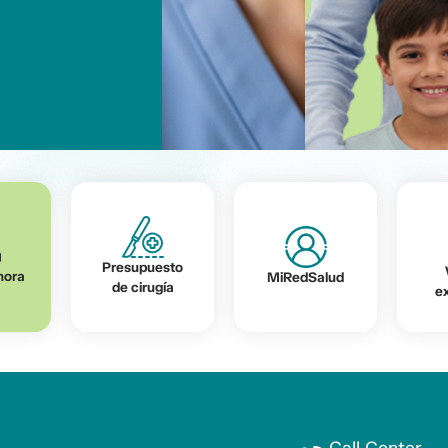
Presupuesto
hora
MiRedSalud
de cirugía
e