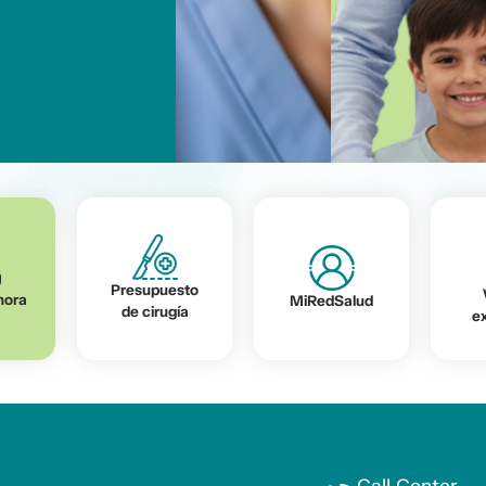
Presupuesto
hora
MiRedSalud
de cirugía
e