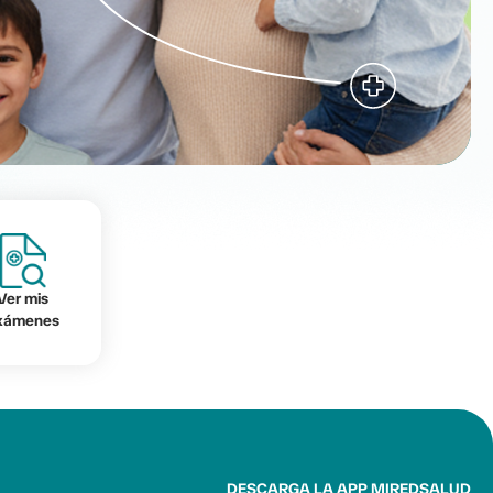
Ver mis
xámenes
DESCARGA LA APP MIREDSALUD